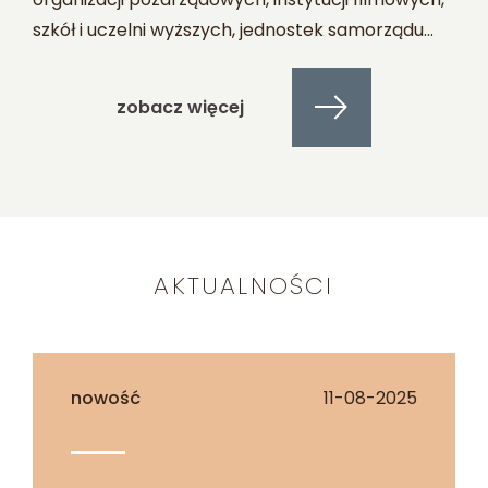
szkół i uczelni wyższych, jednostek samorządu
terytorialnego, podmiotów gospodarczych,
kościołów i związków wyznaniowych oraz ich
zobacz więcej
osób prawnych.
AKTUALNOŚCI
nowość
11-08-2025